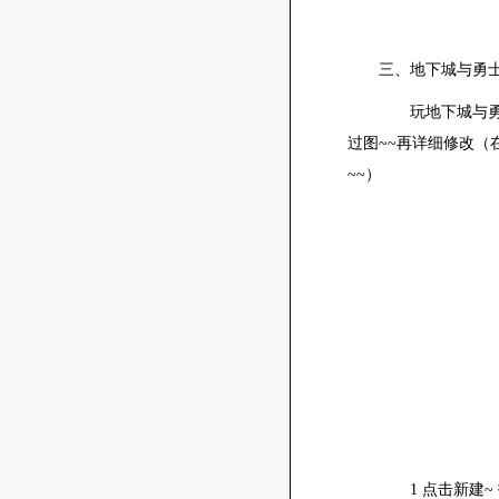
三、地下城与勇
玩地下城与勇士
过图~~再详细修改（在
~~）
1 点击新建~ 