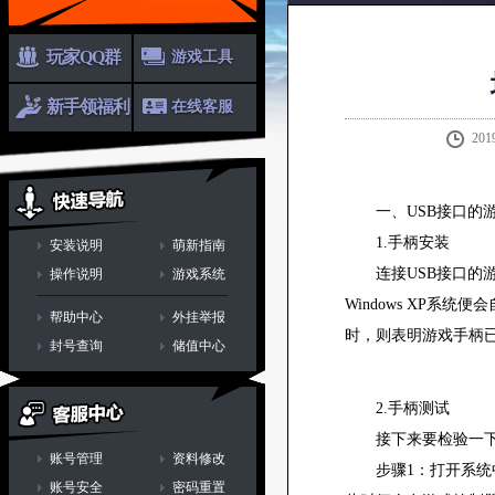
玩家QQ群
游戏工具
新手领福利
在线客服
201
一、USB接口的
1.手柄安装
安装说明
萌新指南
连接USB接口的游
操作说明
游戏系统
Windows XP
帮助中心
外挂举报
时，则表明游戏手柄
封号查询
储值中心
2.手柄测试
接下来要检验一下
账号管理
资料修改
步骤1：打开系统中的
账号安全
密码重置